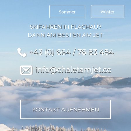
Sommer
Winter
SKIFAHREN IN FLACHAU?
DANN AM BESTEN AM JET
+43 (0) 664 / 76 83 484
info@chaletamjet.cc
KONTAKT AUFNEHMEN