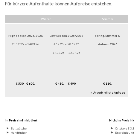
Für kürzere Aufenthalte können Aufpreise entstehen.
Winter
Sommer
High Season 2025/2026
Low Season 2025/2026
Spring, Summer &
20.12.25 – 14.03.26
4.12.25 – 20.12.26
Autumn 2026
14.03.26 – 22.04.26
€ 530 – € 600,-
€ 430,- — € 490,-
€ 160,-
» Unverbindliche Anfrage
Im Preis sind inkludiert
Nicht im Preis ink
Bettwäsche
Ortstaxe € 3,
Handtücher
Endreinigung 